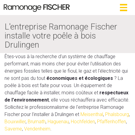
Togg
navig
L'entreprise Ramonage Fischer
installe votre poêle à bois
Drulingen
Êtes-vous à la recherche d'un système de chauffage
performant, mais moins cher pour éviter l'utilisation des
énergies fossiles telles que le fioul, le gaz et l'électricité qui
ne sont pas du tout
économiques et écologiques
? La
poêle à bois est faite pour vous. Un équipement de
chauffage facile à installer, moins coûteux et
respectueux
de l'environnement
, elle vous réchauffera avec efficacité.
Sollicitez le professionnalisme de l'entreprise Ramonage
Fischer pour l'installer à Drulingen et
Meisenthal
,
Phalsbourg
,
Bouxwiller
,
Brumath
,
Haguenau
,
Hochfelden
,
Pfaffenhoffen
,
Saverne
,
Vendenheim
.